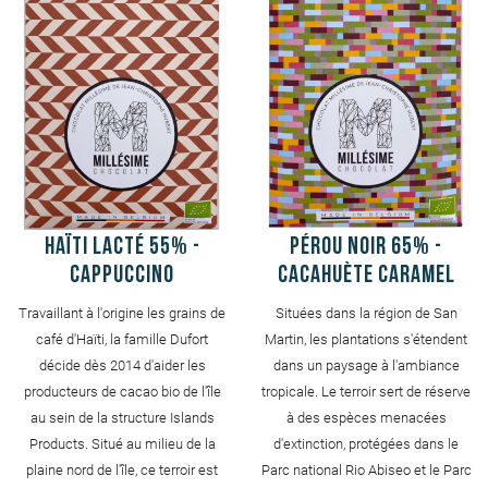
Haïti Lacté 55% -
Pérou Noir 65% -
Cappuccino
Cacahuète caramel
Travaillant à l'origine les grains de
Situées dans la région de San
café d'Haïti, la famille Dufort
Martin, les plantations s'étendent
décide dès 2014 d'aider les
dans un paysage à l'ambiance
producteurs de cacao bio de l'île
tropicale. Le terroir sert de réserve
au sein de la structure Islands
à des espèces menacées
Products. Situé au milieu de la
d'extinction, protégées dans le
plaine nord de l'île, ce terroir est
Parc national Rio Abiseo et le Parc