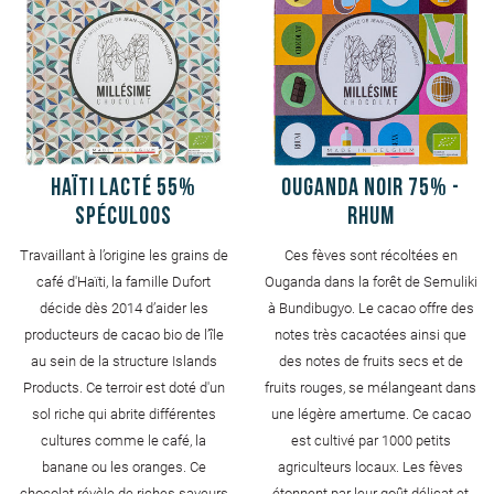
Haïti Lacté 55%
Ouganda Noir 75% -
Spéculoos
Rhum
Travaillant à l’origine les grains de
Ces fèves sont récoltées en
café d'Haïti, la famille Dufort
Ouganda dans la forêt de Semuliki
décide dès 2014 d’aider les
à Bundibugyo. Le cacao offre des
producteurs de cacao bio de l’île
notes très cacaotées ainsi que
au sein de la structure Islands
des notes de fruits secs et de
Products. Ce terroir est doté d'un
fruits rouges, se mélangeant dans
sol riche qui abrite différentes
une légère amertume. Ce cacao
cultures comme le café, la
est cultivé par 1000 petits
banane ou les oranges. Ce
agriculteurs locaux. Les fèves
chocolat révèle de riches saveurs
étonnent par leur goût délicat et