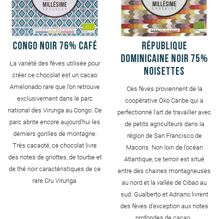
Congo Noir 76% Café
République
Dominicaine Noir 75%
La variété des fèves utilisée pour
Noisettes
créer ce chocolat est un cacao
Amelonado rare que l’on retrouve
Ces fèves proviennent de la
exclusivement dans le parc
coopérative Öko Caribe qui a
national des Virunga au Congo. Ce
perfectionné l'art de travailler avec
parc abrite encore aujourd’hui les
de petits agriculteurs dans la
derniers gorilles de montagne.
région de San Francisco de
Très cacaoté, ce chocolat livre
Macoris. Non loin de l’océan
des notes de griottes, de tourbe et
Atlantique, ce terroir est situé
de thé noir caractéristiques de ce
entre des chaines montagneuses
rare Cru Virunga.
au nord et la vallée de Cibao au
sud. Gualberto et Adriano livrent
des fèves d’exception aux notes
profondes de cacao .