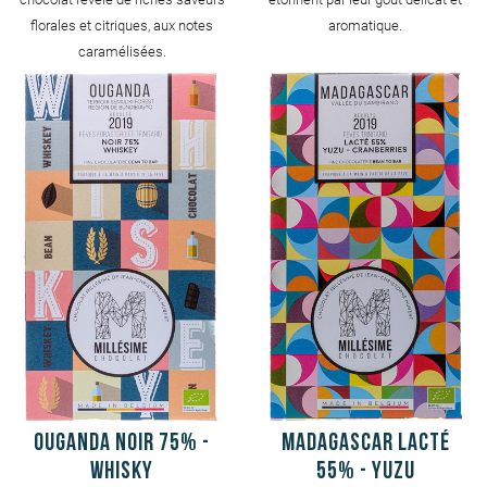
florales et citriques, aux notes
aromatique.
caramélisées.
Ouganda Noir 75% -
Madagascar Lacté
Whisky
55% - Yuzu