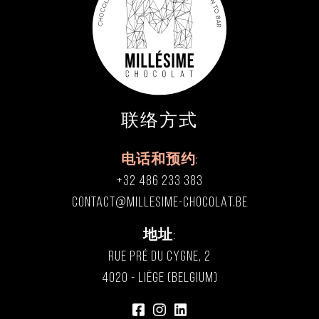
联络方式
电话和预约
:
+32 486 233 383
CONTACT@MILLESIME-CHOCOLAT.BE
地址
:
RUE PRÉ DU CYGNE, 2
4020 - LIÈGE (BELGIUM)